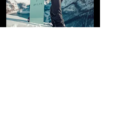
שינוי ל-6 ימי שכירת ציוד סנובורד- בתוספת
של 49€
מחיר