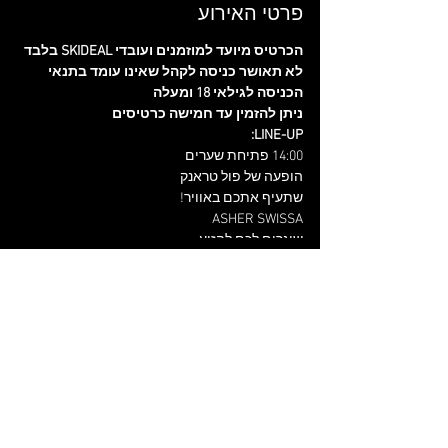
פרטי האירוע
הכרטיס מיועד למוזמנים ועובדי SKIDEAL בלבד
לא תאושר כניסה לקהל שאינו עומד בתנאי
הכניסה לגילאי 18 ומעלה
ניתן להזמין עד חמישה כרטיסים
LINE-UP:
14:00 פתיחת שערים
הופעה של פול טראנק
שתעיף אתכם באוויר!
ASHER SWISSA
שיגרום לכם להזיע
שתעיף אתכם באוויר!
18:15 - חלאס, הביתה לארוחת שישי
כרטיסים
ההכנסות מהאירוע הינם תרומה
למטה המשפחות להחזרת החטופים והנעדרים
המכירה הסתיימה
סוג כרטיס
פותחים שנה עם SKIDEAL>> VIP
מחיר